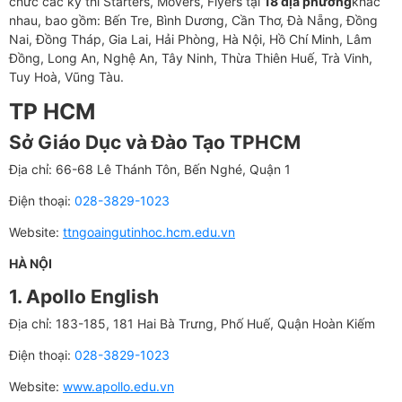
chức các kỳ thi Starters, Movers, Flyers tại
18 địa phương
khác
nhau, bao gồm: Bến Tre, Bình Dương, Cần Thơ, Đà Nẵng, Đồng
Nai, Đồng Tháp, Gia Lai, Hải Phòng, Hà Nội, Hồ Chí Minh, Lâm
Đồng, Long An, Nghệ An, Tây Ninh, Thừa Thiên Huế, Trà Vinh,
Tuy Hoà, Vũng Tàu.
TP
HCM
Sở Giáo Dục và Đào Tạo TPHCM
Địa chỉ: 66-68 Lê Thánh Tôn, Bến Nghé, Quận 1
Điện thoại:
028-3829-1023
Website:
ttngoaingutinhoc.hcm.edu.vn
HÀ NỘI
1. Apollo English
Địa chỉ: 183-185, 181 Hai Bà Trưng, Phố Huế, Quận Hoàn Kiếm
Điện thoại:
028-3829-1023
Website:
www.apollo.edu.vn