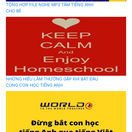
TỔNG HỢP FILE NGHE MP3 TẮM TIẾNG ANH
CHO BÉ
NHỮNG HIỂU LẦM THƯỜNG GẶP KHI BẮT ĐẦU
CÙNG CON HỌC TIẾNG ANH