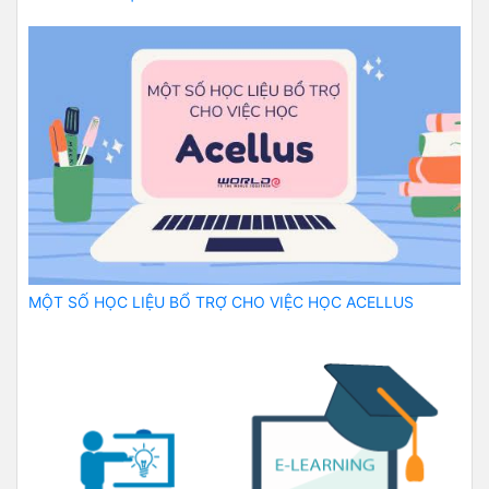
MỘT SỐ HỌC LIỆU BỔ TRỢ CHO VIỆC HỌC ACELLUS