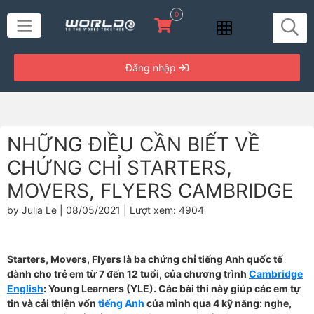
0
Đăng nhập
NHỮNG ĐIỀU CẦN BIẾT VỀ
CHỨNG CHỈ STARTERS,
MOVERS, FLYERS CAMBRIDGE
by Julia Le | 08/05/2021 | Lượt xem: 4904
Starters, Movers, Flyers là ba chứng chỉ tiếng Anh quốc tế
dành cho trẻ em từ 7 đến 12 tuổi, của chương trình
Cambridge
English
: Young Learners (YLE). Các bài thi này giúp các em tự
tin và cải thiện vốn
tiếng Anh
của mình qua 4 kỹ năng: nghe,