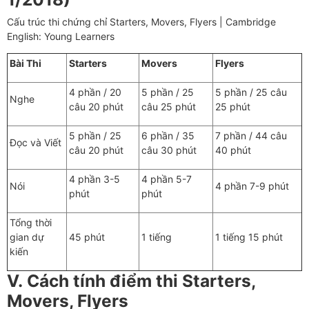
Cấu trúc thi chứng chỉ Starters, Movers, Flyers | Cambridge
English: Young Learners
Bài Thi
Starters
Movers
Flyers
4 phần / 20
5 phần / 25
5 phần / 25 câu
Nghe
câu 20 phút
câu 25 phút
25 phút
5 phần / 25
6 phần / 35
7 phần / 44 câu
Đọc và Viết
câu 20 phút
câu 30 phút
40 phút
4 phần 3-5
4 phần 5-7
Nói
4 phần 7-9 phút
phút
phút
Tổng thời
gian dự
45 phút
1 tiếng
1 tiếng 15 phút
kiến
V.
Cách tính điểm thi Starters,
Movers, Flyers