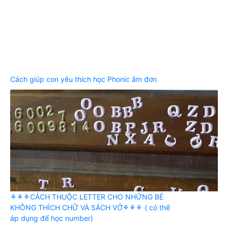
Cách giúp con yêu thích học Phonic âm đơn
⚘⚘⚘CÁCH THUỘC LETTER CHO NHỮNG BÉ
KHÔNG THÍCH CHỮ VÀ SÁCH VỞ⚘⚘⚘ ( có thể
áp dụng để học number)