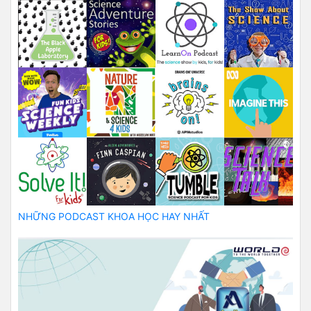
NHỮNG PODCAST KHOA HỌC HAY NHẤT