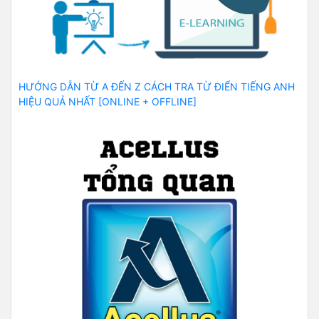
HƯỚNG DẪN TỪ A ĐẾN Z CÁCH TRA TỪ ĐIỂN TIẾNG ANH
HIỆU QUẢ NHẤT [ONLINE + OFFLINE]