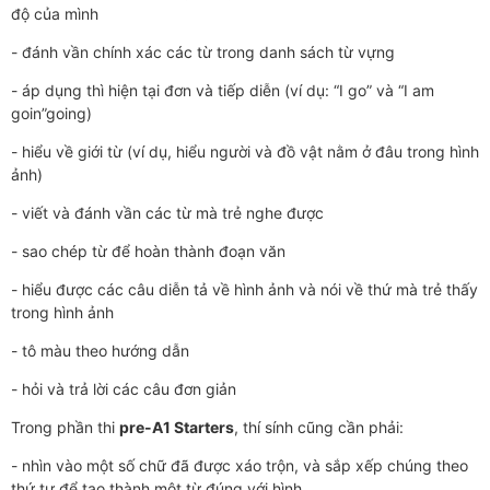
độ của mình
- đánh vần chính xác các từ trong danh sách từ vựng
- áp dụng thì hiện tại đơn và tiếp diễn (ví dụ: “I go” và “I am
goin”going)
- hiểu về giới từ (ví dụ, hiểu người và đồ vật nằm ở đâu trong hình
ảnh)
- viết và đánh vần các từ mà trẻ nghe được
- sao chép từ để hoàn thành đoạn văn
- hiểu được các câu diễn tả về hình ảnh và nói về thứ mà trẻ thấy
trong hình ảnh
- tô màu theo hướng dẫn
- hỏi và trả lời các câu đơn giản
Trong phần thi
pre-A1 Starters
, thí sính cũng cần phải:
- nhìn vào một số chữ đã được xáo trộn, và sắp xếp chúng theo
thứ tự để tạo thành một từ đúng với hình...