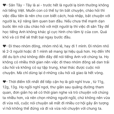
❤️- Săn Tây - Tây là ai - trước hết là người lạ bình thường không
nói tiếng Việt. Muốn con có thể tự tin bắt chuyện, chào hỏi thì
việc đầu tiên là nên cho con biết cách, hoà nhập, bắt chuyện với
người la, kỹ năng làm quen ban đầu. Nếu chưa thể mạnh dạn
bước lên nói câu chào hỏi với một người lạ thì việc đi săn Tây để
học tiếng Anh không khác gì cực hình cho tâm lý của con. Quá
khó và có thể sẽ thất bại ngay bước đầu.
❤️- Đi theo nhóm đông, nhóm nhỏ lẻ, hay đi 1 mình. Đi nhóm nhỏ
lẻ 2-3 người hoặc đi 1 mình sẽ mang lại hiệu quả hơn. Họ đến VN
để du lịch chứ không đến đây để nói tiếng Anh với chúng ta. Họ
không có nhiều thời gian nên việc đi theo nhóm đông sẽ dan trải
câu hỏi và không có sự tập trung, khai thác được cuộc nói
chuyện. Mà chỉ dừng lại ở những câu hỏi xã giao là hết vòng.
❤️- Thời điểm tốt nhất để tiếp cận họ là giờ nghỉ trưa , từ 11g,
12g, 13g. Họ ngồi nghỉ ngơi, thư giãn sau quãng đường tham
quan, đơn giản họ sẽ có thời gian nghe và trò chuyện với chúng
ta nhiều hơn, và nên chọn những người ngồi, chứ không nên vừa
đi vừa nói, cuộc nói chuyện sẽ mất đi nhiều cơ hội gây ấn tượng
vì hỏi không thể đứng và đi và vừa nói chuyện với chung ta.