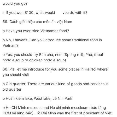
would you go?
◦ If you won $100, what would you do with it?
59. Cách giới thiệu các món ăn việt Nam
o Have you ever tried Vietnames food?
o No, I haven’t. Can you introduce some traditional food in
Vietnam?
o Yes, you should try Bún chả, nem (Spring roll), Phở, (beef
noddle soup or chicken noddle soup)
60. Pls. let me introduce for you some places in Ha Noi where
you should visit
o Old quarter: There are various kind of goods and services in
old quarter
o Hoàn kiếm lake, West lake, Lê Nin Park
o Ho Chi Minh museum and Ho chi minh mosoleum (bảo tàng
HCM và lăng bác). Hồ Chí Minh was the first of president of Việt