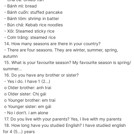
- Bánh mì: bread
- Bánh cuốn: stuffed pancake
- Bánh tôm: shrimp in batter
- Bún chả: Kebab rice noodles
- Xôi: Steamed sticky rice
- Cơm trắng: steamed rice
14. How many seasons are there in your country?
- There are four seasons. They are winter, summer, spring,
autumn
15. What is your favourite season? My favourite season is spring/
summer...
16. Do you have any brother or sister?
- Yes i do. I have 1 (2...)
o Older brother: anh trai
o Older sister: Chị gái
o Younger brother: em trai
o Younger sister: em gái
- No i don’t. i am alone
17. Do you live with your parents? Yes, I live with my parents
18. How long have you studied English? I have studied english
for 4 (5...) years