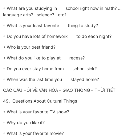
◦ What are you studying in school right now in math? …
language arts? ..science? ..etc?
◦ What is your least favorite thing to study?
◦ Do you have lots of homework to do each night?
◦ Who is your best friend?
◦ What do you like to play at recess?
◦ Do you ever stay home from school sick?
◦ When was the last time you stayed home?
CÁC CÂU HỎI VỀ VĂN HÓA – GIAO THÔNG – THỜI TIẾT
49. Questions About Cultural Things
◦ What is your favorite TV show?
◦ Why do you like it?
◦ What is your favorite movie?