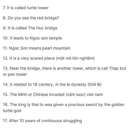
7. It is called turtle tower
8. Do you see the red bridge?
9. It is called The Huc bridge
10. It leads to Ngoc son temple
11. Ngoc Son means pearl mountain
12. It is a very scared place (một nơi tôn nghiêm)
13. Near the bridge, there is another tower, which is call Thap but
or pen tower
14. It related to 18 centery, in the le dynasty (thời lê)
15. The Minh or Chinese invaded (xâm luoc) viet nam
16. The king ly thai to was given a precious sword by the golden
turtle god
17. After 10 years of continuous struggling