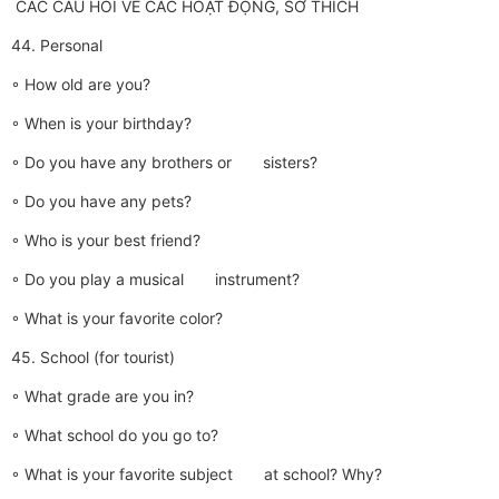
CÁC CÂU HỎI VỀ CÁC HOẠT ĐỘNG, SỞ THÍCH
44. Personal
◦ How old are you?
◦ When is your birthday?
◦ Do you have any brothers or sisters?
◦ Do you have any pets?
◦ Who is your best friend?
◦ Do you play a musical instrument?
◦ What is your favorite color?
45. School (for tourist)
◦ What grade are you in?
◦ What school do you go to?
◦ What is your favorite subject at school? Why?