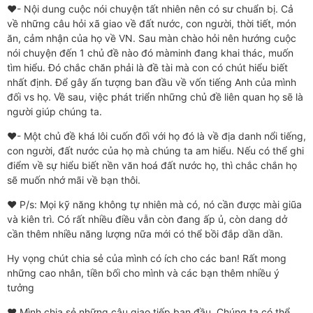
❤️- Nội dung cuộc nói chuyện tất nhiên nên có sư chuẩn bị. Cả
về những câu hỏi xã giao về đất nước, con người, thời tiết, món
ăn, cảm nhận của họ về VN. Sau màn chào hỏi nên hướng cuộc
nói chuyện đến 1 chủ đề nào đó màminh đang khai thác, muốn
tìm hiểu. Đó chắc chăn phải là đề tài mà con có chút hiểu biết
nhất định. Để gây ấn tượng ban đầu về vốn tiếng Anh của mình
đối vs họ. Về sau, việc phát triển những chủ đề liên quan họ sẽ là
người giúp chúng ta.
❤️- Một chủ đề khá lôi cuốn đối với họ đó là về địa danh nổi tiếng,
con người, đất nước của họ mà chúng ta am hiểu. Nếu có thể ghi
điểm về sự hiểu biết nền văn hoá đất nước họ, thì chắc chắn họ
sẽ muốn nhớ mãi về bạn thôi.
❤️ P/s: Mọi kỹ năng không tự nhiên mà có, nó cần được mài giũa
và kiên trì. Có rất nhiều điều vẫn còn đang ấp ủ, còn dang dở
cần thêm nhiều năng lượng nữa mới có thể bồi đắp dần dần.
Hy vọng chút chia sẻ của mình có ích cho các ban! Rất mong
những cao nhân, tiền bối cho mình và các bạn thêm nhiều ý
tưởng
❤️ Mình chia sẻ những câu giao tiếp ban đầu. Chúng ta có thể