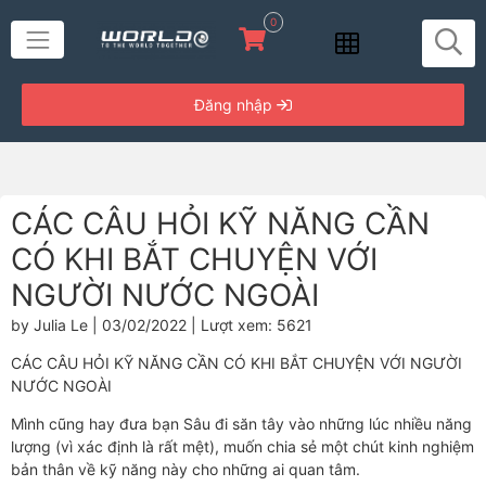
0
Đăng nhập
CÁC CÂU HỎI KỸ NĂNG CẦN
CÓ KHI BẮT CHUYỆN VỚI
NGƯỜI NƯỚC NGOÀI
by Julia Le | 03/02/2022 | Lượt xem: 5621
CÁC CÂU HỎI KỸ NĂNG CẦN CÓ KHI BẮT CHUYỆN VỚI NGƯỜI
NƯỚC NGOÀI
Mình cũng hay đưa bạn Sâu đi săn tây vào những lúc nhiều năng
lượng (vì xác định là rất mệt), muốn chia sẻ một chút kinh nghiệm
bản thân về kỹ năng này cho những ai quan tâm.