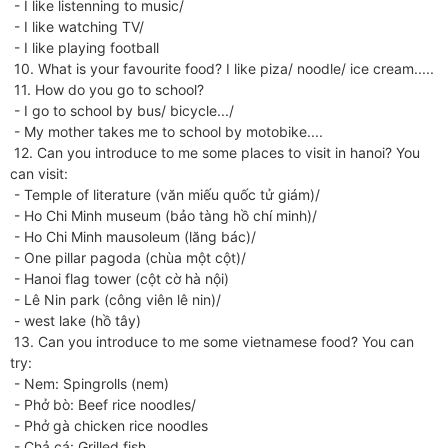
- I like listenning to music/
- I like watching TV/
- I like playing football
10. What is your favourite food? I like piza/ noodle/ ice cream.....
11. How do you go to school?
- I go to school by bus/ bicycle.../
- My mother takes me to school by motobike....
12. Can you introduce to me some places to visit in hanoi? You
can visit:
- Temple of literature (văn miếu quốc tử giám)/
- Ho Chi Minh museum (bảo tàng hồ chí minh)/
- Ho Chi Minh mausoleum (lăng bác)/
- One pillar pagoda (chùa một cột)/
- Hanoi flag tower (cột cờ hà nội)
- Lê Nin park (công viên lê nin)/
- west lake (hồ tây)
13. Can you introduce to me some vietnamese food? You can
try:
- Nem: Spingrolls (nem)
- Phở bò: Beef rice noodles/
- Phở gà chicken rice noodles
- Chả cá: Grilled fish